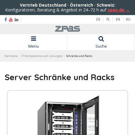
Vertrieb Deutschland · Österreich · Schweiz:
Konfiguratoren, Beratung & Angebot in 24–72 h auf
zpas.de →
DE
PL
EN
RU
Menu
Suche
Startseite
IT-Komponente und -Lösungen
Schränke und Racks
Server Schränke und Racks