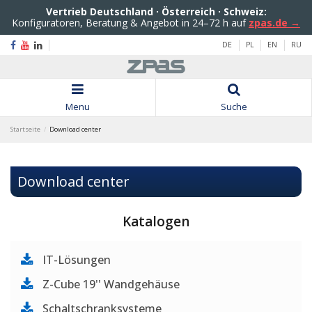
Vertrieb Deutschland · Österreich · Schweiz:
Konfiguratoren, Beratung & Angebot in 24–72 h auf
zpas.de →
DE
PL
EN
RU
Menu
Suche
Startseite
Download center
Download center
Katalogen
IT-Lösungen
Z-Cube 19'' Wandgehäuse
Schaltschranksysteme