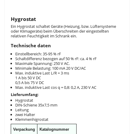
Hygrostat
Ein Hygrostat schaltet Geräte (Heizung, bzw. Lüftersysteme
oder Klimageräte) beim Überschreiten der eingestellten
relativen Feuchtigkeit im Schrank ein.
Technische daten
Einstellbereich: 35-95 % rF
Schaltdifferenz bezogen auf 50 % rF: ca. 4 % rF
Maximale Spannung: 250 V AC.
Minimale Belastung: 100 mA 20 V DC/AC
Max. induktive Last L/R = 3 ms
1 A bis 50 V DC
0,5 A bis 75 V DC
Max. induktive Last cos q = 0,8: 0,2 A, 230 V AC
Lieferumfang:
Hygrostat
DIN-Schiene 35x7,5 mm
Leitung
zwei Halter
Klemmenhigrostat
Verpackung
Katalognummer