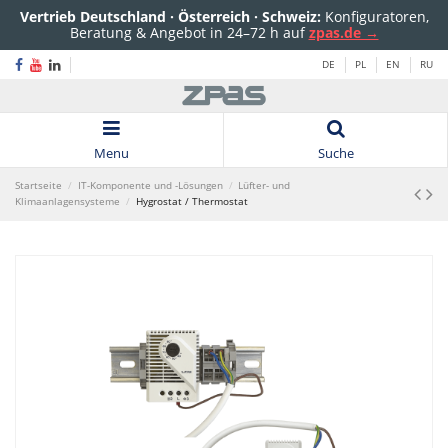
Vertrieb Deutschland · Österreich · Schweiz:
Konfiguratoren,
Beratung & Angebot in 24–72 h auf
zpas.de →
DE
PL
EN
RU
Menu
Suche
Startseite
IT-Komponente und -Lösungen
Lüfter- und
Klimaanlagensysteme
Hygrostat / Thermostat