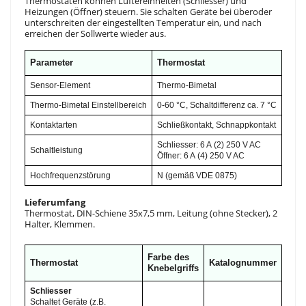
Thermostaten können Lüftereinheiten (Schliesser) und
Heizungen (Öffner) steuern. Sie schalten Geräte bei überoder
unterschreiten der eingestellten Temperatur ein, und nach
erreichen der Sollwerte wieder aus.
Parameter
Thermostat
Sensor-Element
Thermo-Bimetal
Thermo-Bimetal Einstellbereich
0-60 °C, Schaltdifferenz ca. 7 °C
Kontaktarten
Schließkontakt, Schnappkontakt
Schliesser: 6 A (2) 250 V AC
Schaltleistung
Öffner: 6 A (4) 250 V AC
Hochfrequenzstörung
N (gemäß VDE 0875)
Lieferumfang
Thermostat, DIN-Schiene 35x7,5 mm, Leitung (ohne Stecker), 2
Halter, Klemmen.
Farbe des
Thermostat
Katalognummer
Knebelgriffs
Schliesser
Schaltet Geräte (z.B.